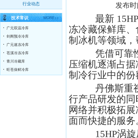
发布时间
行业动态
最新 15H
技术常识
MORE>>
冻冷藏保鲜库、
广元双温冷库
剑阁预冷冷库
制冰机等领域，
广元速冻冷库
凭借可靠
苍溪冷冻冷库
青川冷藏库
压缩机逐渐占据
旺苍保鲜冷库
制冷行业中的份
丹佛斯重
行产品研发的同
网络并积极拓展
面而快捷的服务
15HP涡旋压