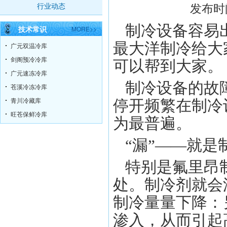
发布时间
行业动态
制冷设备容易
技术常识
MORE>>
最大洋制冷给大
广元双温冷库
剑阁预冷冷库
可以帮到大
广元速冻冷库
制冷设备的故
苍溪冷冻冷库
青川冷藏库
停开频繁在制冷
旺苍保鲜冷库
为最普遍。
“漏”——就
特别是氟里昂
处。制冷剂就会
制冷量量下降：
渗入，从而引起